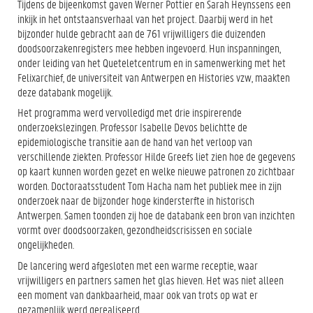
Tijdens de bijeenkomst gaven Werner Pottier en Sarah Heynssens een
inkijk in het ontstaansverhaal van het project. Daarbij werd in het
bijzonder hulde gebracht aan de 761 vrijwilligers die duizenden
doodsoorzakenregisters mee hebben ingevoerd. Hun inspanningen,
onder leiding van het Queteletcentrum en in samenwerking met het
Felixarchief, de universiteit van Antwerpen en Histories vzw, maakten
deze databank mogelijk.
Het programma werd vervolledigd met drie inspirerende
onderzoekslezingen. Professor Isabelle Devos belichtte de
epidemiologische transitie aan de hand van het verloop van
verschillende ziekten. Professor Hilde Greefs liet zien hoe de gegevens
op kaart kunnen worden gezet en welke nieuwe patronen zo zichtbaar
worden. Doctoraatsstudent Tom Hacha nam het publiek mee in zijn
onderzoek naar de bijzonder hoge kindersterfte in historisch
Antwerpen. Samen toonden zij hoe de databank een bron van inzichten
vormt over doodsoorzaken, gezondheidscrisissen en sociale
ongelijkheden.
De lancering werd afgesloten met een warme receptie, waar
vrijwilligers en partners samen het glas hieven. Het was niet alleen
een moment van dankbaarheid, maar ook van trots op wat er
gezamenlijk werd gerealiseerd.